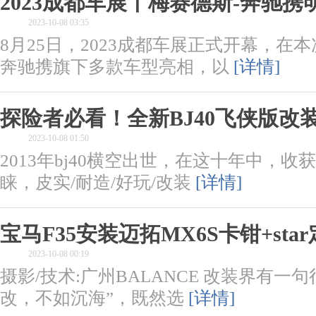
2023成都车展丨梅赛德斯-奔驰
2023-10-08 03:35
8月25日，2023成都车展正式开幕，在
奔驰携旗下多款车型亮相，以
[详情]
探险者必看！全新BJ40飞侠版改
2023-10-08 01:50
2013年bj40横空出世，在这十年中，
睐，皮实/耐造/好玩/改装
[详情]
宝马F35安装迈拓MX6S卡钳+sta
2023-10-08 00:19
摄影/技术:广州BALANCE 改装界有一
改，不如沉海”，既然选
[详情]