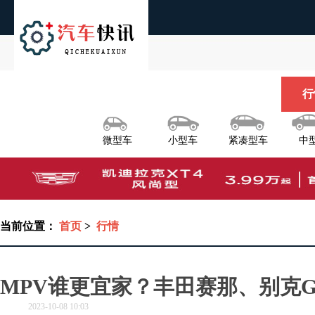
首页
导购
用车
行
微型车
小型车
紧凑型车
中
当前位置：
首页
>
行情
MPV谁更宜家？丰田赛那、别克G
2023-10-08 10:03